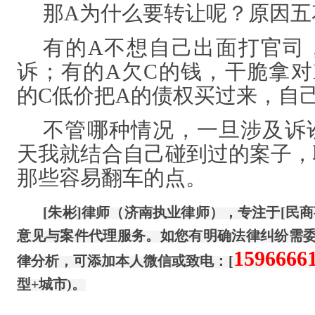
那
A为什么要转让呢？原因五
有的
A不想自己出面打官司
诉；有的A欠C的钱，干脆拿对
的C低价把A的债权买过来，自
不管哪种情况，一旦涉及诉
天我就结合自己碰到过的案子，
那些容易翻车的点。
[朱彬]律师（济南执业律师），专注于[民
意见与案件代理服务。如您有明确法律纠纷需
1596666
律分析，可添加本人微信或致电：
[
型+城市)。