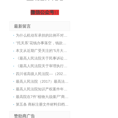
微信公众号↑↑
最新留言
为什么机动车承担的比例不对称？仔细阅读法规条文会发现，当非机动车负主要责任时，机动车承担30%-40%；而当非机动车负次要责任时，机动车却要承担80%-90%。这看似不对称的比例，其实是法律在赔偿环节对机动车一方施加了更重的注意义务和保护弱势群体的结果。法律设定了一个“责任基准线”：只要机动车一方有过错（哪怕只是次要责任），原则上就要承担绝大部分的赔偿。在这个基准线上，再根据非机动车、行人的过错程度来相应减轻。具体来说，当非机动车负次要责任时，机动车一方虽然有次要过错，但法律认为机动车作为强势方，仍应承担主要经济补偿义务，因此赔偿比例设定在80%-90%，这相当于在“机动车全责”的基础上，因对方的次要过错而适当减轻了10%-20%。而当非机动车负主要责任时，此时非机动车、行人的过错成了事故发生的主要原因，法律允许在这一阶段大幅减轻机动车的赔偿责任，但因为机动车仍有次要过错，所以仍需承担30%-40%，这可以理解为对机动车自身过错的“惩罚”以及对弱势方的基础保障。简单讲，这个比例不是从一个基准点向两边对称波动的，而是以“保护弱者”为最高原则，将大部分赔偿责任先分配给机动车，然后再根据对方的过错程度往回打折。这也解释了为什么次要责任对应的比例（80%-90%）远高于主要责任对应的比例（30%-40%）。
“托关系”花钱办事落空，钱款能否追回？司法实践明确：因不法请托产生的债务原则上不受法律保护，法院常裁定不予受理、驳回起诉或移送侦查。但最新趋势显示，裁判规则正趋于精细化，最高人民法院入库案例开始引导在认定无效同时，依据过错酌情处理财产返还。
本文从近期广受关注的“5月大女婴小洛熙”后续医疗事件切入，作为处理多起医疗损害案件的律师，在此不谈情绪，只谈实务。本文拆解医疗损害赔偿维权路上必须掌握的几个关键动作：为何必须第一时间封存病历、如何面对艰难的尸检决定、从何处寻找医疗过错的证据，以及如何选择对自己最有利的鉴定路径。
《最高人民法院关于民事诉讼证据的若干规定》第三十六条 人民法院对鉴定人出具的鉴定书，应当审查是否具有下列内容：(一)委托法院的名称；(二)委托鉴定的内容、要求；(三)鉴定材料；(四)鉴定所依据的原理、方法；(五)对鉴定过程的说明；(六)鉴定意见；(七 )承诺书。鉴定书应当由鉴定人签名或者盖章，并附鉴定人的相应资格证明。委托机构鉴定的，鉴定书应当由鉴定机构盖章，并由从事鉴定的人员签名。《最高人民法院关于民事诉讼证据的若干规定》第四十条 当事人申请重新鉴定，存在下列情形之一的，人民法院应当准许：（一）鉴定人不具备相应资格的；（二）鉴定程序严重违法的；（三）鉴定意见明显依据不足的；（四）鉴定意见不能作为证据使用的其他情形。存在前款第一项至第三项情形的，鉴定人已经收取的鉴定费用应当退还。拒不退还的，依照本规定第八十一条第二款的规定处理。对鉴定意见的瑕疵，可以通过补正、补充鉴定、或者补充质证、重新质证等方法解决的，人民法院不予准许重新鉴定的申请。重新鉴定的，原鉴定意见不得作为认定案件事实的根据。【关于鉴定的问与答】问：鉴定需要哪些材料？（当事人需提交）答：鉴定申请书、起诉状、申请人身份证明（代理人手续）、证据材料（以交通事故责任纠纷案件为例：《道路交通事故认定书》、就诊病历及影像学片等/车辆受损情况说明及图片、当事人驾驶证、行驶证等）鉴定材料原件尽可能准备齐全后递交法院，便于法院高效组织双方进行质证。问：鉴定机构该怎么选择？答：①协商确定（以双方商定的有资质的鉴定机构为准）。②双方不能协商确定的，可要求法院指定鉴定机构或法院摇号确定鉴定机构。问：鉴定费用谁来出？答： 鉴定费用是由申请人预交给鉴定机构的，无需支付给人民法院。费用数额以鉴定机构通知为准。鉴定费用必须依通知按时缴纳，否则可能导致鉴定程序无法启动。问：鉴定需要多长时间才能出结果？答： 根据鉴定事项的难易程度、鉴定材料准备情况，确定合理的鉴定期限，一般案件鉴定时限不超过30个工作日，重大、疑难、复杂案件鉴定时限不超过60个工作日。鉴定机构、鉴定人因特殊情况需要延长鉴定期限的，应当提出书面申请，人民法院可以根据具体情况决定是否延长鉴定期限。
《最高人民法院关于审理执行异议之诉案件适用法律问题的解释》---法释〔2025〕10号第十二条 执行法院冻结被执行的房地产开发企业的预售资金监管账户，案外人以其已向该账户交付购房款，且房屋买卖合同已经解除为由，提起执行异议之诉，请求排除相应购房款的强制执行并申请向其发放，事由成立的，人民法院应予支持。执行法院对被执行的房地产开发企业的建筑物及其占用范围内建设用地使用权实施强制执行，符合前条第一款第一项、第三项规定的商品房消费者因房屋不能交付且无实际交付可能导致房屋买卖合同已经解除，提起执行异议之诉，请求在建筑物及其建设用地使用权的变价款中排除相对应的强制执行并申请向其发放的，人民法院应予支持。
四川省高级人民法院---（2024）川知民终106号判决：《灯具产品买卖合同》显示和泰公司指定了产品的规格、参数等内容，该合同还附有具体路灯样式，同时约定了相关产品参数、技术图纸等需和某公司确认等内容。因此，和泰公司该行为并非单纯购买行为，构成委托加工的制造行为。和泰公司将被诉侵权产品用于涉案工程，通过交付被诉侵权产品与其劳务结合形成的劳动成果，以工程款形式收回被诉侵权产品的成本并获得利润，具备销售的基本特征，应当认定为销售行为。
最高人民法院（2017）最高法民申297号---佛山市悠派厨卫科技有限公司诉胡启华侵害外观设计专利权纠纷案中，最高人民法院再审裁定认为：委托人只要有委托他人进行生产的事实，构成委托加工关系，就可以认定为生产者。
最高人民法院知识产权案件年度报告（2014年）摘要49.侵权产品上所示商标的权利人可以被合理地推定为侵权产品的制造者 在前述“锁面组件”外观设计专利侵权案中，最高人民法院还认为，侵权产品外包装上使用的注册商标的权利人有制造能力，且无相反证据证明侵权产品的实际制造者并非商标权人本人的情况下，可以合理地推定商标权人是侵权产品的制造者。
最高院在7件“植物大战僵尸”商标驳回复审案中，对“不良影响”条款的适用作出了详细的论述和开拓性探索，为今后有关“不良影响”的解释和适用提供了判断思路。最高院还重申了商标审查要坚持“审查标准一致性”，坚持“同案同判”，既是对“个案审查”原则被滥用的规制，也为保护商标权人合理的期待利益带来了曙光。早在2016年，最高院便在“盖璞内衣”商标驳回复审一案中，对“审查标准一致性的原则”进行过论述。最高院在该判决中强调了“商标评审及司法审查程序虽然要考虑个案情况，……亦不能以个案审查为由而忽视执法标准的统一性问题”。
第五条 商标注册文件材料归档范围主要包括：（一）商标注册申请及后续业务类;（二）商标异议业务类;（三）商标撤销业务类;（四）商标复审业务类;（五）商标无效业务类;（六）其他类。出具商标注册证明材料、补发商标注册证材料、补发商标变更、转让、续展证明材料等可不归档。第十三条 除涉及国家秘密、商业秘密和个人隐私等内容外，任何人可以依照相关规定查阅、复制商标注册档案。
赞助商广告