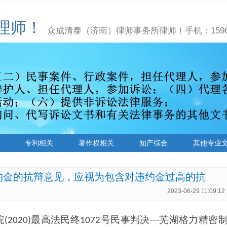
理师！
众成清泰（济南）律师事务所律师！手机：15966
专利相关
著作权相关
知产综合
其他专业
约金的抗辩意见，应视为包含对违约金过高的抗
2023-06-29 11:09:12
院
最高法民终
号民事判决
芜湖格力精密
(2020)
1072
---