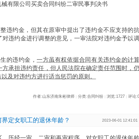
机械有限公司买卖合同纠纷二审民事判决书
调整违约金，但其在原审中提出了违约金不应支持的
了对违约金进行调整的意见，一审法院对违约金予以
产生的违约金，
一方虽有权依据合同有关违约金的计
一方承担违约责任，但人民法院在确定责任范围时，
益以及对违约方进行适当惩罚的原则
。
作者:山东济南朱彬律师
分类:合同纠纷
浏览:1727
评论:
|
|
|
何界定女职工的退休年龄？
2023-06-01 12:41:01
区，历经一审、二审和再审程序，对女职工的退休年